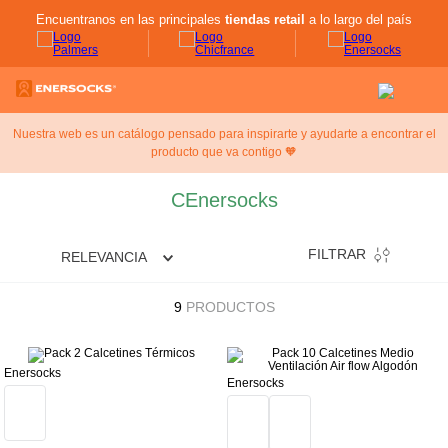
Encuentranos en las principales
tiendas retail
a lo largo del país
Nuestra web es un catálogo pensado para inspirarte y ayudarte a encontrar el
producto que va contigo 🧡
CEnersocks
FILTRAR
RELEVANCIA
9
PRODUCTOS
Enersocks
Enersocks