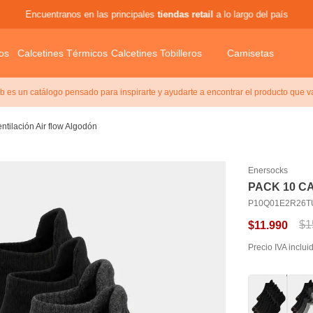
Encuentranos en las principales
tiendas retail
a lo largo del país
os
Calcetines Térmicos
Calcetines Tobilleros
Camisetas
 es un catálogo pensado para inspirarte y ayudarte a encontrar el producto que v
ntilación Air flow Algodón
Enersocks
PACK 10 C
P10Q01E2R26T
$
1
$
11
.
990
Precio IVA inclui