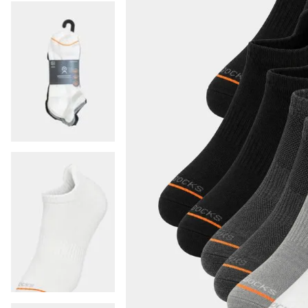
9
.
colaless
10
.
pack