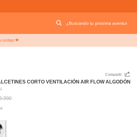
¿Buscando tu próxima aventura?
a contigo 🧡
Compartir
ALCETINES CORTO VENTILACIÓN AIR FLOW ALGODÓN
U
5
.
990
do