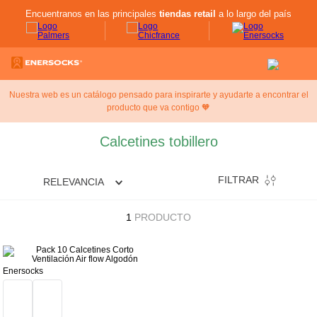
Encuentranos en las principales
tiendas retail
a lo largo del país
Nuestra web es un catálogo pensado para inspirarte y ayudarte a encontrar el
producto que va contigo 🧡
Calcetines tobillero
FILTRAR
RELEVANCIA
1
PRODUCTO
Enersocks