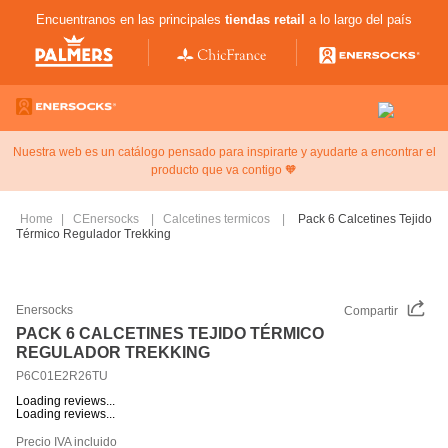
Encuentranos en las principales
tiendas retail
a lo largo del país
Nuestra web es un catálogo pensado para inspirarte y ayudarte a encontrar el
producto que va contigo 🧡
CEnersocks
Calcetines termicos
Pack 6 Calcetines Tejido
Térmico Regulador Trekking
Enersocks
Compartir
PACK 6 CALCETINES TEJIDO TÉRMICO
REGULADOR TREKKING
P6C01E2R26TU
Loading reviews...
Loading reviews...
Precio IVA incluido