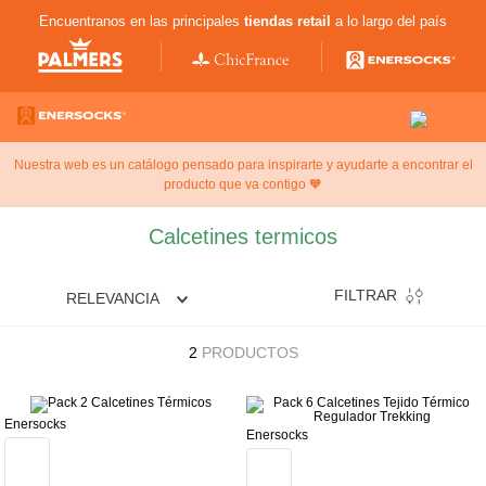
Encuentranos en las principales
tiendas retail
a lo largo del país
Nuestra web es un catálogo pensado para inspirarte y ayudarte a encontrar el
producto que va contigo 🧡
Calcetines termicos
FILTRAR
RELEVANCIA
2
PRODUCTOS
Enersocks
Enersocks