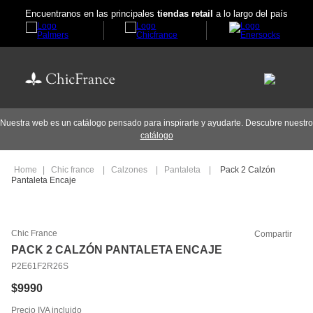
Encuentranos en las principales
tiendas retail
a lo largo del país
Nuestra web es un catálogo pensado para inspirarte y ayudarte. Descubre nuestro
catálogo
Chic france
Calzones
Pantaleta
Pack 2 Calzón
Pantaleta Encaje
Chic France
Compartir
PACK 2 CALZÓN PANTALETA ENCAJE
P2E61F2R26S
$
9990
Precio IVA incluido