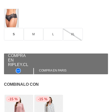
S
M
L
XL
|
COMPRA EN PARIS
COMBINALO CON
-
15 %
-
15 %