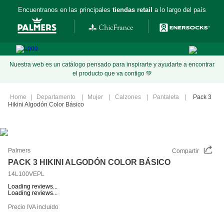
Encuentranos en las principales
tiendas retail
a lo largo del país
Nuestra web es un catálogo pensado para inspirarte y ayudarte a encontrar
el producto que va contigo 💚
Departamento
Mujer
Calzones
Pantaleta
Pack 3
Hikini Algodón Color Básico
Palmers
Compartir
PACK 3 HIKINI ALGODÓN COLOR BÁSICO
14L100VEPL
Loading reviews...
Loading reviews...
Precio IVA incluido