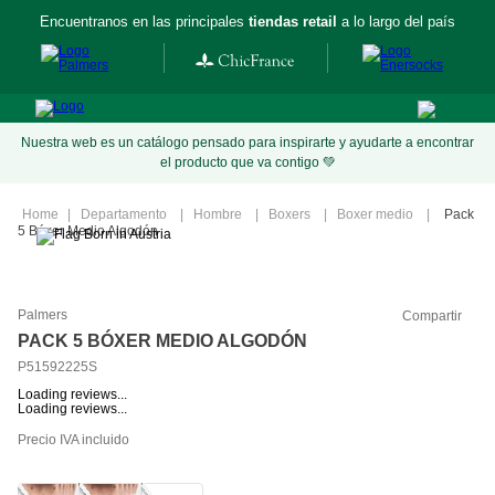
Encuentranos en las principales
tiendas retail
a lo largo del país
Nuestra web es un catálogo pensado para inspirarte y ayudarte a encontrar
el producto que va contigo 💚
Departamento
Hombre
Boxers
Boxer medio
Pack
5 Bóxer Medio Algodón
Palmers
Compartir
PACK 5 BÓXER MEDIO ALGODÓN
P51592225S
Loading reviews...
Loading reviews...
Precio IVA incluido