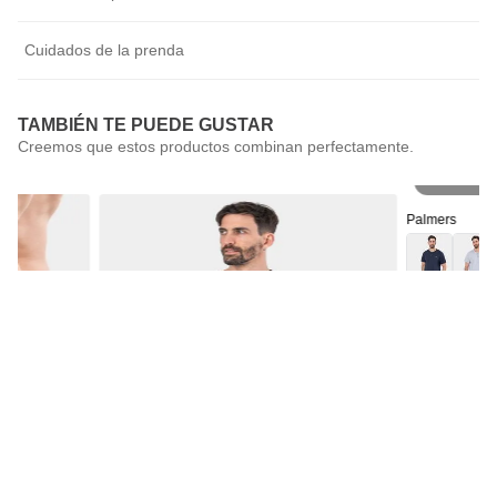
Cuidados de la prenda
TAMBIÉN TE PUEDE GUSTAR
Pr
Palmers
Pijama Corto 
ble
Próximamente disponible