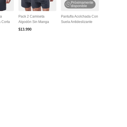
Próximamente
disponible
ta
Pack 2 Camiseta
Pantufla Acolchada Con
 Corta
Algodón Sin Manga
Suela Antideslizante
$
13
.
990