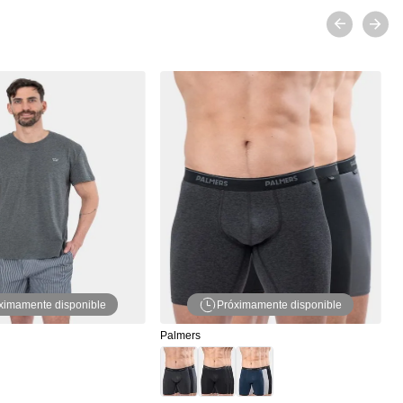
P
P
ximamente disponible
Próximamente disponible
Palmers