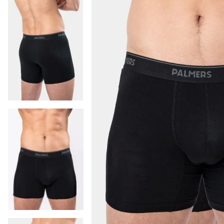
9
.
pijama hombre
10
.
colaless