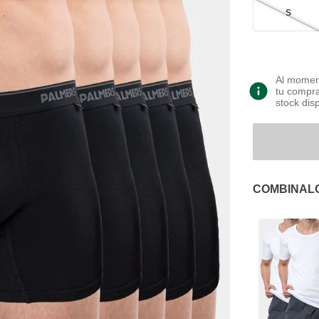
S
Al moment
tu compra
stock dis
COMBINAL