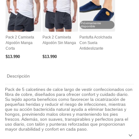
Próximamente
disponible
Pack 2 Camiseta
Pack 2 Camiseta
Pantufla Acolchada
Algodón Manga
Algodón Sin Manga
Con Suela
Corta
Antideslizante
$
13
.
990
$
13
.
990
Descripción
Pack de 5 calcetines de calce largo de vestir confeccionados con
fibra de cobre, diseñados para ofrecer confort y cuidado diario.
Su tejido aporta beneficios como favorecer la cicatrización de
pequeñas heridas y reducir el riesgo de infecciones, mientras
que su acción bactericida natural ayuda a eliminar bacterias y
hongos, previniendo malos olores y manteniendo los pies
frescos. Además, son suaves, transpirables y perfectos para el
uso diario, con talón y punteras reforzadas que proporcionan
mayor durabilidad y confort en cada paso.