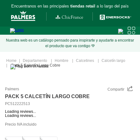
Encuentranos en las principales
tiendas retail
a lo largo del país
Nuestra web es un catálogo pensado para inspirarte y ayudarte a encontrar
el producto que va contigo 💚
Departamento
Hombre
Calcetines
Calcetín largo
Pack 5 Calcetín Largo Cobre
Palmers
Compartir
PACK 5 CALCETÍN LARGO COBRE
PC512222513
Loading reviews...
Loading reviews...
Precio IVA incluido