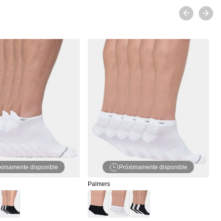
ximamente disponible
Próximamente disponible
Palmers
P