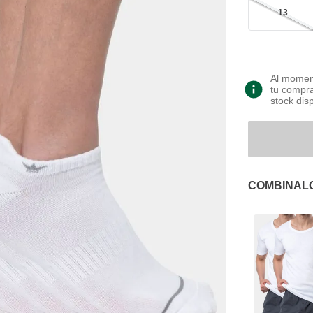
13
Al moment
tu compra
stock dis
COMBINAL