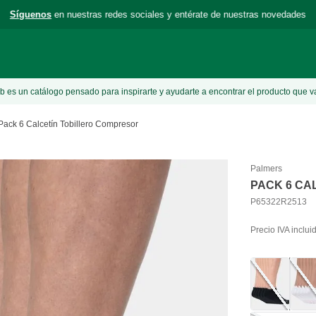
Síguenos
en nuestras redes sociales y entérate de nuestras novedades
 es un catálogo pensado para inspirarte y ayudarte a encontrar el producto que v
Pack 6 Calcetín Tobillero Compresor
Palmers
PACK 6 CA
P65322R2513
Precio IVA inclui