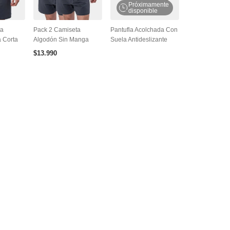
Próximamente
disponible
ta
Pack 2 Camiseta
Pantufla Acolchada Con
 Corta
Algodón Sin Manga
Suela Antideslizante
$
13
.
990