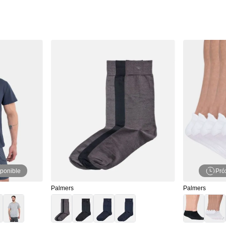
ponible
Pró
Palmers
Palmers