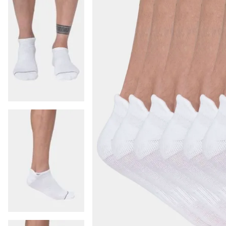
9
.
colaless
10
.
pack