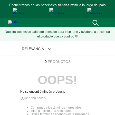
Encuentranos en las principales
tiendas retail
a lo largo del país
Nuestra web es un catálogo pensado para inspirarte y ayudarte a encontrar
el producto que va contigo 💚
RELEVANCIA
0
PRODUCTOS
OOPS!
No se encontró ningún producto
¿Qué debo hacer?
Comprueba los términos ingresados
Intenta utilizar una sola palabra
Utiliza términos genéricos en la búsqueda