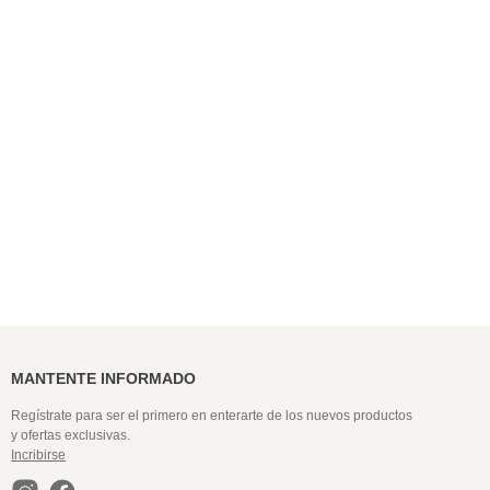
9
.
colaless
10
.
pack
MANTENTE INFORMADO
Regístrate para ser el primero en enterarte de los nuevos productos
y ofertas exclusivas.
Incribirse