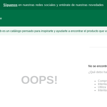
Síguenos
en nuestras redes sociales y entérate de nuestras novedades
le
 es un catálogo pensado para inspirarte y ayudarte a encontrar el producto que v
No se encontr
¿Qué debo ha
OOPS!
Compru
Intenta
Utiliz
Intent