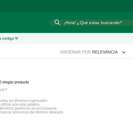
¡Hola! ¿Qué estas buscando?
a contigo 💚
ORDENAR POR
RELEVANCIA
ó ningún producto
cer?
eba los términos ingresados
 utilizar una sola palabra
a términos genéricos en la búsqueda
a buscar sinónimos del término deseado