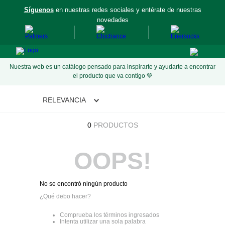
Síguenos
en nuestras redes sociales y entérate de nuestras
aís
novedades
Nuestra web es un catálogo pensado para inspirarte y ayudarte a encontrar
el producto que va contigo 💚
RELEVANCIA
0
PRODUCTOS
OOPS!
No se encontró ningún producto
¿Qué debo hacer?
Comprueba los términos ingresados
Intenta utilizar una sola palabra