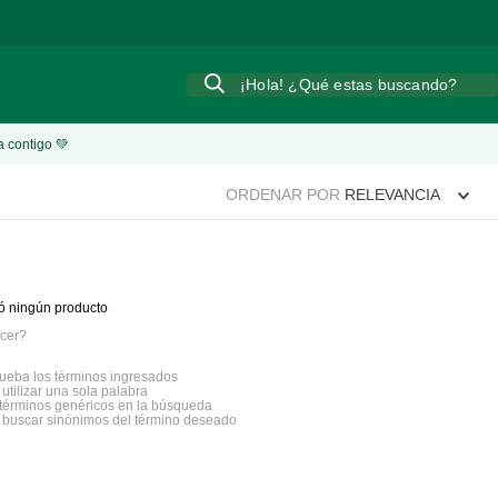
¡Hola! ¿Qué estas buscando?
a contigo 💚
ORDENAR POR
RELEVANCIA
ó ningún producto
cer?
eba los términos ingresados
 utilizar una sola palabra
a términos genéricos en la búsqueda
a buscar sinónimos del término deseado