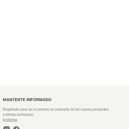
9
.
pijama hombre
10
.
colaless
MANTENTE INFORMADO
Regístrate para ser el primero en enterarte de los nuevos productos
y ofertas exclusivas.
Incribirse