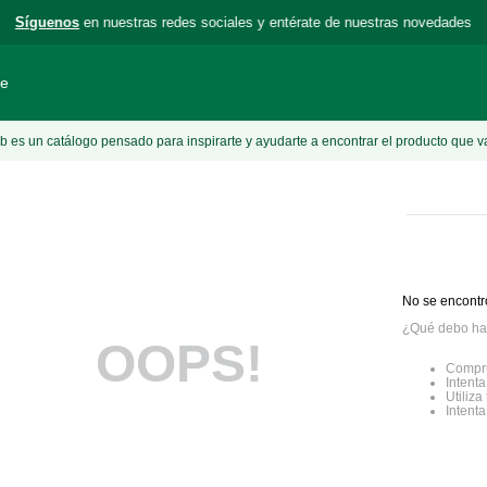
Síguenos
en nuestras redes sociales y entérate de nuestras novedades
le
 es un catálogo pensado para inspirarte y ayudarte a encontrar el producto que v
No se encontr
¿Qué debo ha
OOPS!
Compru
Intenta
Utiliz
Intent