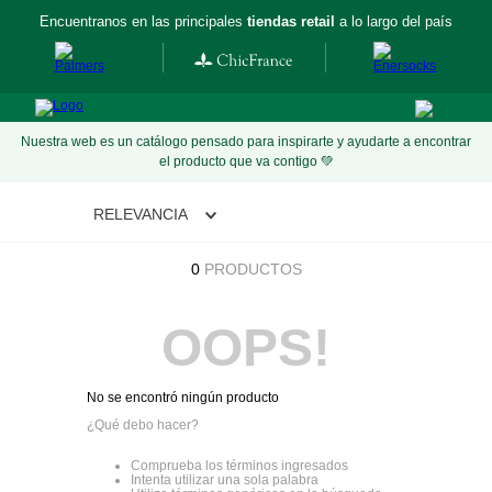
Encuentranos en las principales
tiendas retail
a lo largo del país
Nuestra web es un catálogo pensado para inspirarte y ayudarte a encontrar
el producto que va contigo 💚
RELEVANCIA
0
PRODUCTOS
OOPS!
No se encontró ningún producto
¿Qué debo hacer?
Comprueba los términos ingresados
Intenta utilizar una sola palabra