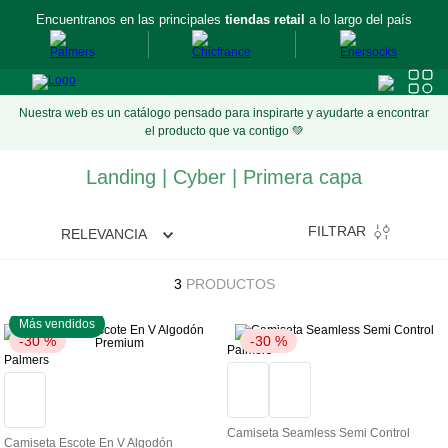
Encuentranos en las principales
tiendas retail
a lo largo del país
Nuestra web es un catálogo pensado para inspirarte y ayudarte a encontrar
el producto que va contigo 💚
Landing | Cyber | Primera capa
FILTRAR
RELEVANCIA
3
PRODUCTOS
Más vendidos
-
30 %
-
30 %
Palmers
Palmers
Camiseta Seamless Semi Control
Camiseta Escote En V Algodón