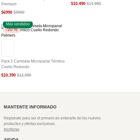
$
10
.
490
$
14
.
990
Premium
$
6990
$
9990
Más vendidos
-
20 %
Palmers
Pack 2 Camiseta Micropanal Térmico
Cuello Redondo
$
10
.
390
$
12
.
990
MANTENTE INFORMADO
Regístrate para ser el primero en enterarte de los nuevos
productos y ofertas exclusivas.
Incribirse
AYUDA