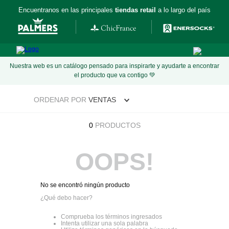
Encuentranos en las principales
tiendas retail
a lo largo del país
Nuestra web es un catálogo pensado para inspirarte y ayudarte a encontrar
el producto que va contigo 💚
ORDENAR POR
VENTAS
0
PRODUCTOS
OOPS!
No se encontró ningún producto
¿Qué debo hacer?
Comprueba los términos ingresados
Intenta utilizar una sola palabra