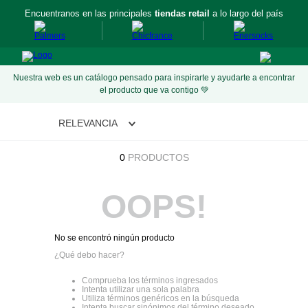
Encuentranos en las principales
tiendas retail
a lo largo del país
Nuestra web es un catálogo pensado para inspirarte y ayudarte a encontrar
el producto que va contigo 💚
RELEVANCIA
0
PRODUCTOS
OOPS!
No se encontró ningún producto
¿Qué debo hacer?
Comprueba los términos ingresados
Intenta utilizar una sola palabra
Utiliza términos genéricos en la búsqueda
Intenta buscar sinónimos del término deseado