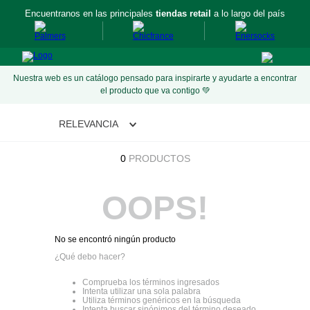
Encuentranos en las principales
tiendas retail
a lo largo del país
Nuestra web es un catálogo pensado para inspirarte y ayudarte a encontrar
el producto que va contigo 💚
RELEVANCIA
0
PRODUCTOS
OOPS!
No se encontró ningún producto
¿Qué debo hacer?
Comprueba los términos ingresados
Intenta utilizar una sola palabra
Utiliza términos genéricos en la búsqueda
Intenta buscar sinónimos del término deseado