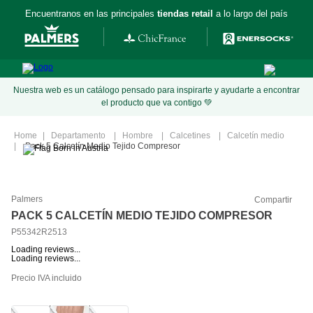
Encuentranos en las principales
tiendas retail
a lo largo del país
Nuestra web es un catálogo pensado para inspirarte y ayudarte a encontrar
el producto que va contigo 💚
Departamento
Hombre
Calcetines
Calcetín medio
Pack 5 Calcetín Medio Tejido Compresor
Palmers
Compartir
PACK 5 CALCETÍN MEDIO TEJIDO COMPRESOR
P55342R2513
Loading reviews...
Loading reviews...
Precio IVA incluido